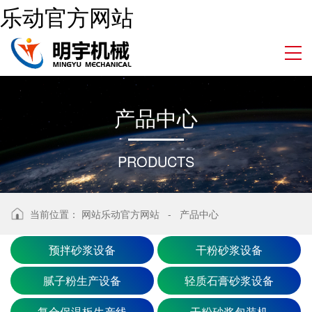
乐动官方网站
产
品
中
心
PRODUCTS
当前位置：
网站乐动官方网站
-
产品中心
预拌砂浆设备
干粉砂浆设备
腻子粉生产设备
轻质石膏砂浆设备
复合保温板生产线
干粉砂浆包装机