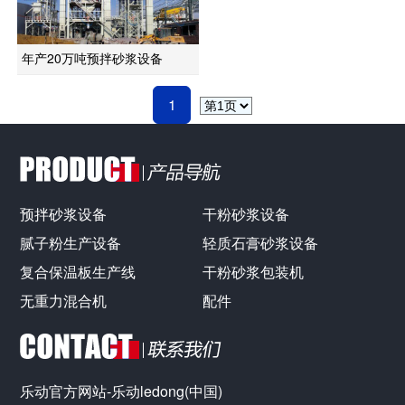
年产20万吨预拌砂浆设备
1
预拌砂浆设备
干粉砂浆设备
腻子粉生产设备
轻质石膏砂浆设备
复合保温板生产线
干粉砂浆包装机
无重力混合机
配件
乐动官方网站-乐动ledong(中国)