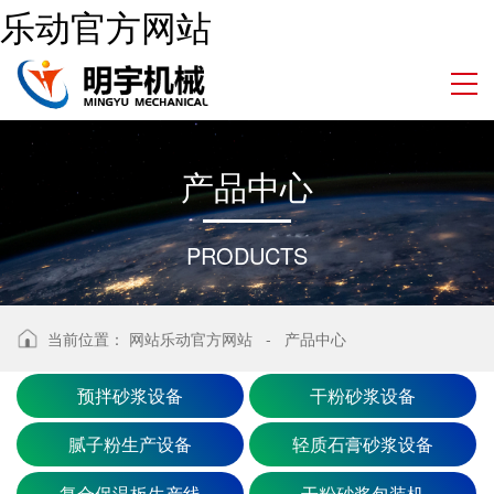
乐动官方网站
产
品
中
心
PRODUCTS
当前位置：
网站乐动官方网站
-
产品中心
预拌砂浆设备
干粉砂浆设备
腻子粉生产设备
轻质石膏砂浆设备
复合保温板生产线
干粉砂浆包装机