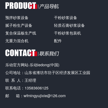
预拌砂浆设备
干粉砂浆设备
腻子粉生产设备
轻质石膏砂浆设备
复合保温板生产线
干粉砂浆包装机
无重力混合机
配件
乐动官方网站-乐动ledong(中国)
公司地址：山东省潍坊市坊子区经济发展区工业园
联 系 人：王经理
联系电话：13583606125
邮 箱：wfmingyujixie@126.com