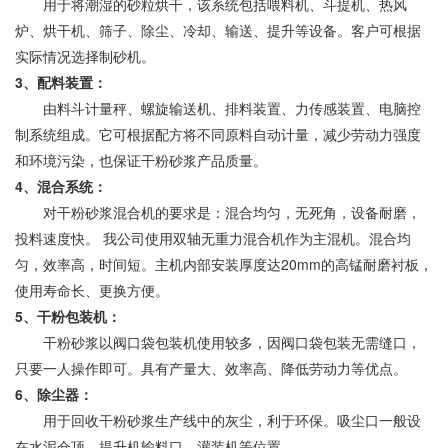
用于将潮湿的砂粒烘干，该系统包括喂料机、斗提机、热风
炉、烘干机、筛子、除尘、冷却、输送、提升等设备。客户可根据
实际情况选择制砂机。
3、配料装置：
由料斗计量秤、螺旋输送机、排料装置、力传感装置、电脑控
制系统组成。它可根据配方将不同原料自动计量，减少劳动力强度
和环境污染，也保证干粉砂浆产品质量。
4、混合系统：
对干粉砂浆混合机的要求是：混合均匀，无死角，设备耐磨，
投料速度快。 我公司使用双轴无重力混合机作为主混机。混合均
匀，效率高，时间短。主机内部安装厚度达20mm的高锰耐磨衬板，
使用寿命长、更换方便。
5、干粉包装机：
干粉砂浆以阀口袋包装机使用较多，因阀口袋包装无需缝口，
只要一人操作即可。具有产量大、效率高、降低劳动力等优点。
6、除尘器：
用于回收干粉砂浆生产线中的灰尘，利于环保。吸尘口一般设
在水泥仓顶、提升机输料口、灌装机等位置。