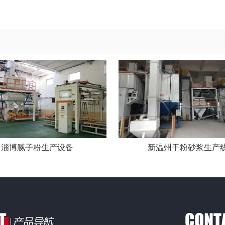
淄博腻子粉生产设备
新温州干粉砂浆生产