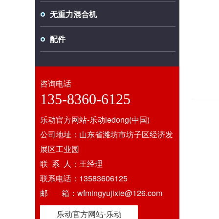
无重力混合机
配件
咨询电话
135-8360-6125
乐动官方网站-乐动ledong(中国)
公司地址：山东省潍坊市坊子区经济发
展区工业园
联 系 人：王经理
联系电话：13583606125
邮 箱：wfmingyujixie@126.com
乐动官方网站-乐动