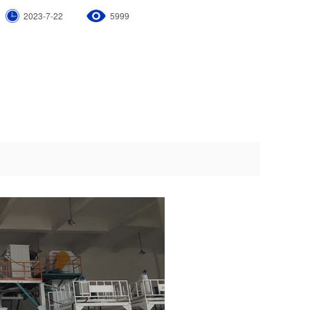
2023-7-22
5999