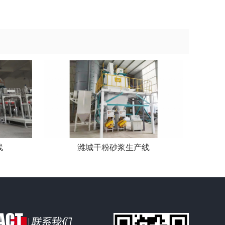
线
潍城干粉砂浆生产线