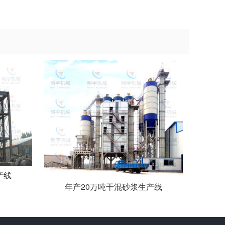
产线
年产20万吨干混砂浆生产线