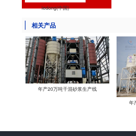
ledong(中国)
相关产品
年产20万吨干混砂浆生产线
年