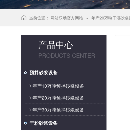
当前位置：
网站乐动官方网站
-
年产20万吨干混砂浆
产品中心
PRODUCTS CENTER
预拌砂浆设备
年产10万吨预拌砂浆设备
年产20万吨预拌砂浆设备
年产30万吨预拌砂浆设备
干粉砂浆设备