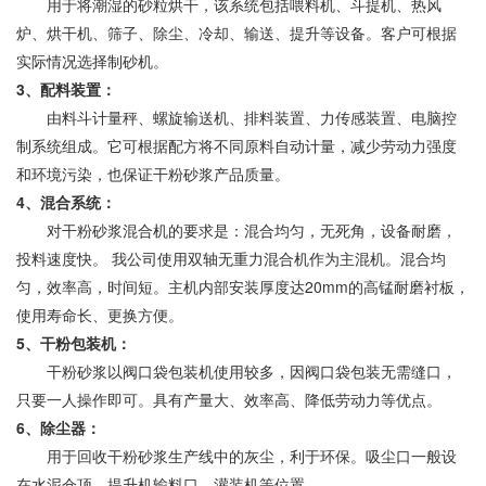
用于将潮湿的砂粒烘干，该系统包括喂料机、斗提机、热风
炉、烘干机、筛子、除尘、冷却、输送、提升等设备。客户可根据
实际情况选择制砂机。
3、配料装置：
由料斗计量秤、螺旋输送机、排料装置、力传感装置、电脑控
制系统组成。它可根据配方将不同原料自动计量，减少劳动力强度
和环境污染，也保证干粉砂浆产品质量。
4、混合系统：
对干粉砂浆混合机的要求是：混合均匀，无死角，设备耐磨，
投料速度快。 我公司使用双轴无重力混合机作为主混机。混合均
匀，效率高，时间短。主机内部安装厚度达20mm的高锰耐磨衬板，
使用寿命长、更换方便。
5、干粉包装机：
干粉砂浆以阀口袋包装机使用较多，因阀口袋包装无需缝口，
只要一人操作即可。具有产量大、效率高、降低劳动力等优点。
6、除尘器：
用于回收干粉砂浆生产线中的灰尘，利于环保。吸尘口一般设
在水泥仓顶、提升机输料口、灌装机等位置。