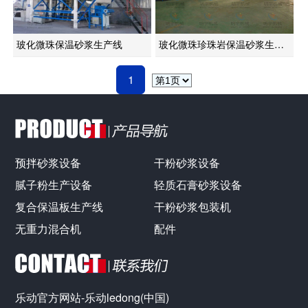
玻化微珠保温砂浆生产线
玻化微珠珍珠岩保温砂浆生产线
1
预拌砂浆设备
干粉砂浆设备
腻子粉生产设备
轻质石膏砂浆设备
复合保温板生产线
干粉砂浆包装机
无重力混合机
配件
乐动官方网站-乐动ledong(中国)