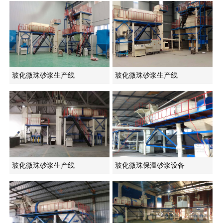
玻化微珠砂浆生产线
玻化微珠砂浆生产线
玻化微珠砂浆生产线
玻化微珠保温砂浆设备