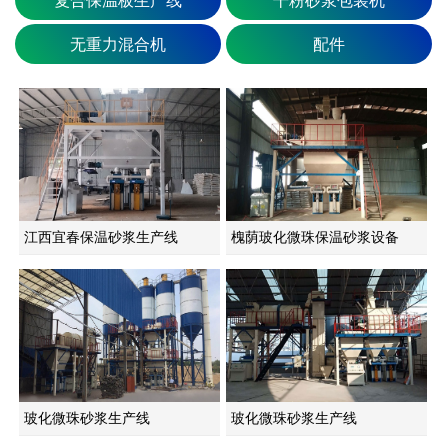
无重力混合机
配件
江西宜春保温砂浆生产线
槐荫玻化微珠保温砂浆设备
玻化微珠砂浆生产线
玻化微珠砂浆生产线