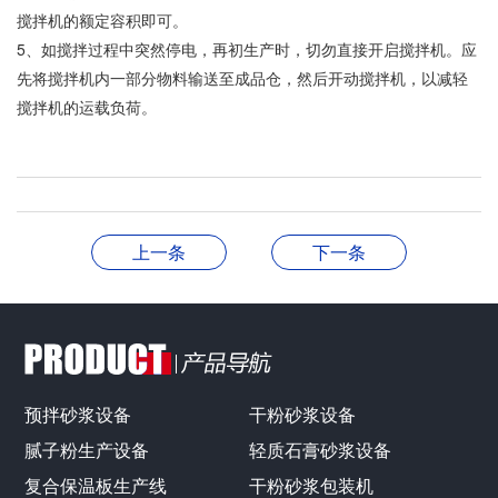
搅拌机的额定容积即可。
5、如搅拌过程中突然停电，再初生产时，切勿直接开启搅拌机。应
先将搅拌机内一部分物料输送至成品仓，然后开动搅拌机，以减轻
搅拌机的运载负荷。
上一条
下一条
预拌砂浆设备
干粉砂浆设备
腻子粉生产设备
轻质石膏砂浆设备
复合保温板生产线
干粉砂浆包装机