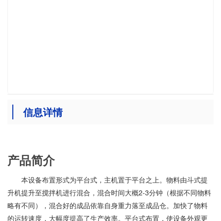
信息详情
产品简介
本设备布置形式为平台式，主机置于平台之上。物料由斗式提
升机提升至搅拌机进行混合，混合时间大概2-3分钟（根据不同物料
略有不同），混合好的成品依靠自身重力落至成品仓。加快了物料
的运转速度，大幅度提高了生产效率。平台式布置，使设备外观更