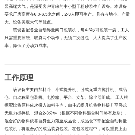
显高端大气，是深受客户青睐的中小型干粉砂浆生产设备。本设备
要求厂房高度在6.0-6.5米之间，2-3人即可生产。具有占地小、产量
大、设备美观大气等优点。
该设备配备全自动称量阀口包装机，每4-6秒可包装一袋，工人
只需重复插袋、取袋两个动作，无须二次缝包，大大提高了生产效
率，降低了劳动力成本。
工作原理
该设备主要由加料斗、斗式提升机、卧式无重力搅拌机、成品
仓、自动称量包装机、电控箱、平台、支架、除尘器组成。 工人根
据配比将原料依次投入加料斗内，由斗式提升机将物料提升至卧式
无重力搅拌机，混合2-3分钟（根据不同物料混合时间略有差别）。
混合好的物料依靠自身重力落至成品仓，成品仓下部配全自动称量
包装机，将混合好的成品装袋包装。在包装过程中，可以重复上面