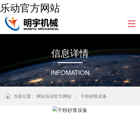
乐动官方网站
信
息
详
情
INFOMATION
当前位置：
网站乐动官方网站
-
干粉砂浆设备