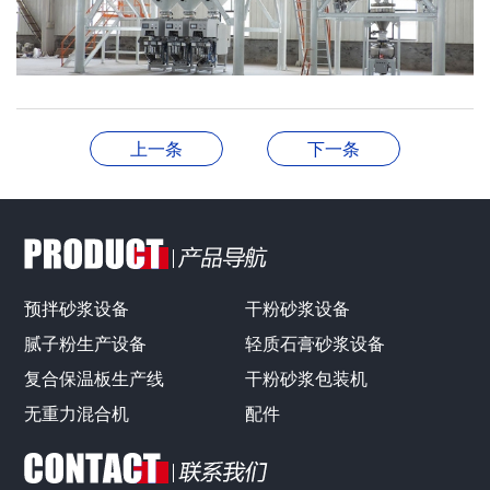
上一条
下一条
预拌砂浆设备
干粉砂浆设备
腻子粉生产设备
轻质石膏砂浆设备
复合保温板生产线
干粉砂浆包装机
无重力混合机
配件