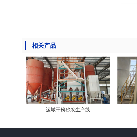
相关产品
运城干粉砂浆生产线