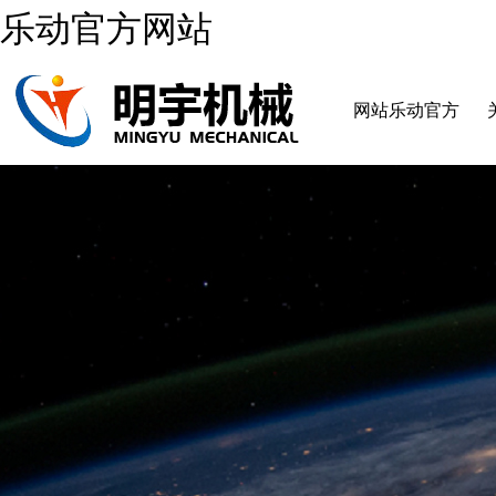
乐动官方网站
网站乐动官方
网站