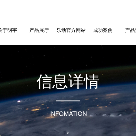
关于明宇
产品展厅
乐动官方网站
成功案例
产品
信
息
详
情
INFOMATION